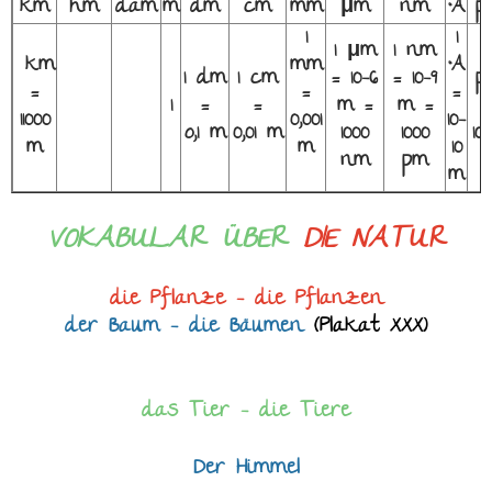
km
hm
dam
m
dm
cm
mm
μm
nm
°A
p
1
1
1 μm
1 nm
1
km
mm
°A
1 dm
1 cm
= 10−6
= 10−9
p
=
=
=
1
=
=
m =
m =
=
11000
0,001
10-
o,1 m
0,01 m
1000
1000
10−
m
m
10
nm
pm
m
VOKABULAR ÜBER
DIE NATUR
die Pflanze - die Pflanzen
der Baum - die Bäumen
(Plakat XXX)
das Tier - die Tiere
Der Himmel