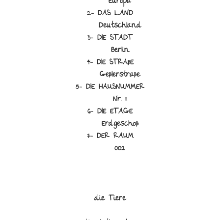
Europa
2- DAS LAND
Deutschland
3- DIE STADT
Berlin
4- DIE STRAßE
Geßlerstraße
5- DIE HAUSNUMMER
Nr. 11
6- DIE ETAGE
Erdgeschoß
7- DER RAUM
002
die Tiere