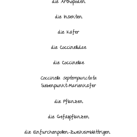
die Arthopoden
die Insekten
die Käfer
die Coccinellidae
die Coccinellae
Coccinella septempunctata
Siebenpunkt-Marienkäfer
die Pflanzen
die Gefäßpflanzen
die Einfurchenpollen-Zweikeimblättrigen