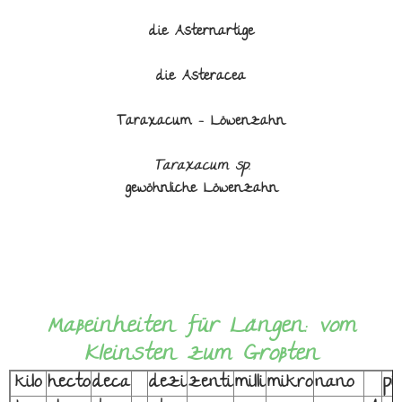
die Asternartige
die Asteracea
Taraxacum - Löwenzahn
Taraxacum sp.
gewöhnliche Löwenzahn
Maßeinheiten für Längen: vom
Kleinsten zum Großten
kilo
hecto
deca
dezi
zenti
milli
mikro
nano
pi