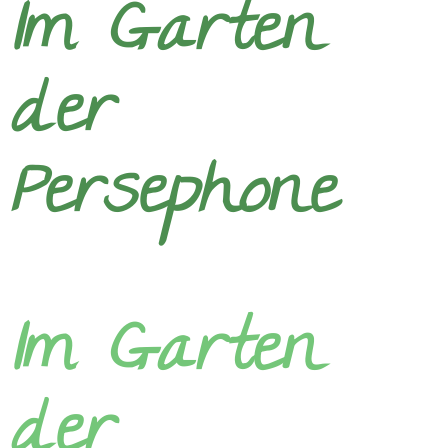
lm
Garten
der
Persephone
lm
Garten
der