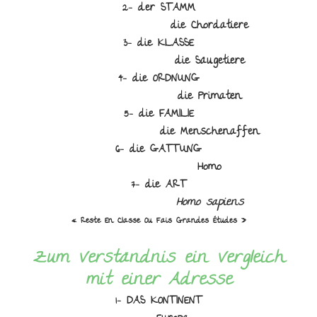
2- der STAMM
die Chordatiere
3- die KLASSE
die Säugetiere
4- die ORDNUNG
die Primaten
5- die FAMILIE
die Menschenaffen
6- die GATTUNG
Homo
7- die ART
Homo sapiens
« Reste En Classe Ou Fais Grandes Études »
Zum Verständnis ein Vergleich
mit einer Adresse
1- DAS KONTINENT